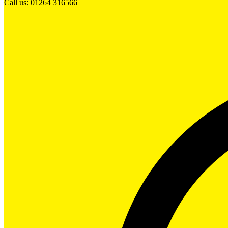
Call us: 01264 316566